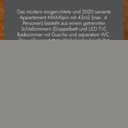
Das modern eingerichtete und 2020 sanierte
Appartement MAXAlpin mit 43m2 (max. 4.
Personen) besteht aus einem getrennten
Schlafzimmern (Doppelbett und LED TV),
Badezimmer mit Dusche und separatem WC.
Die vollausgestattete Wohnküche beinhaltet
einen Herd, Backofen, Kühlschrank und hat
eine gemütliche Sitzecke (max. 6. Personen)
sowie eine ausziehbare Couch und LED TV
mit Satellit Empfang. Über die Wohnküche
gelangt man auf den zugehörigen Balkon.
Bettwäsche, Badetücher und Geschirrtücher
werden kostenlos zu Verfügung gestellt.
WLAN kostenlos.